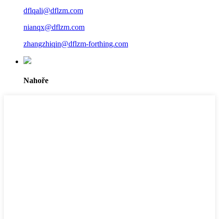
dflqali@dflzm.com
nianqx@dflzm.com
zhangzhiqin@dflzm-forthing.com
Nahoře