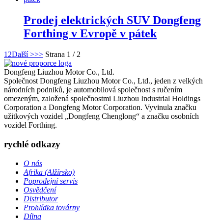
Prodej elektrických SUV Dongfeng
Forthing v Evropě v pátek
1
2
Další >
>>
Strana 1 / 2
Dongfeng Liuzhou Motor Co., Ltd.
Společnost Dongfeng Liuzhou Motor Co., Ltd., jeden z velkých
národních podniků, je automobilová společnost s ručením
omezeným, založená společnostmi Liuzhou Industrial Holdings
Corporation a Dongfeng Motor Corporation. Vyvinula značku
užitkových vozidel „Dongfeng Chenglong“ a značku osobních
vozidel Forthing.
rychlé odkazy
O nás
Afrika (Alžírsko)
Poprodejní servis
Osvědčení
Distributor
Prohlídka továrny
Dílna