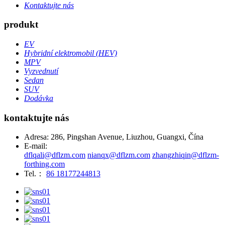
Kontaktujte nás
produkt
EV
Hybridní elektromobil (HEV)
MPV
Vyzvednutí
Sedan
SUV
Dodávka
kontaktujte nás
Adresa: 286, Pingshan Avenue, Liuzhou, Guangxi, Čína
E-mail:
dflqali@dflzm.com
nianqx@dflzm.com
zhangzhiqin@dflzm-
forthing.com
Tel.：
86 18177244813