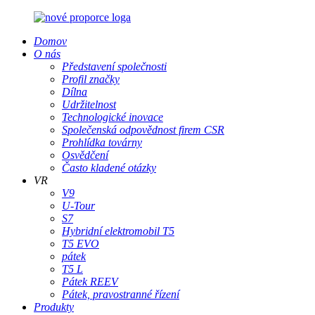
Domov
O nás
Představení společnosti
Profil značky
Dílna
Udržitelnost
Technologické inovace
Společenská odpovědnost firem CSR
Prohlídka továrny
Osvědčení
Často kladené otázky
VR
V9
U-Tour
S7
Hybridní elektromobil T5
T5 EVO
pátek
T5 L
Pátek REEV
Pátek, pravostranné řízení
Produkty