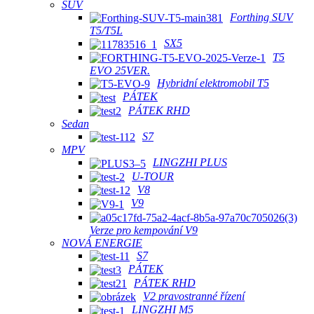
SUV
Forthing SUV
T5/T5L
SX5
T5
EVO 25VER.
Hybridní elektromobil T5
PÁTEK
PÁTEK RHD
Sedan
S7
MPV
LINGZHI PLUS
U-TOUR
V8
V9
Verze pro kempování V9
NOVÁ ENERGIE
S7
PÁTEK
PÁTEK RHD
V2 pravostranné řízení
LINGZHI M5