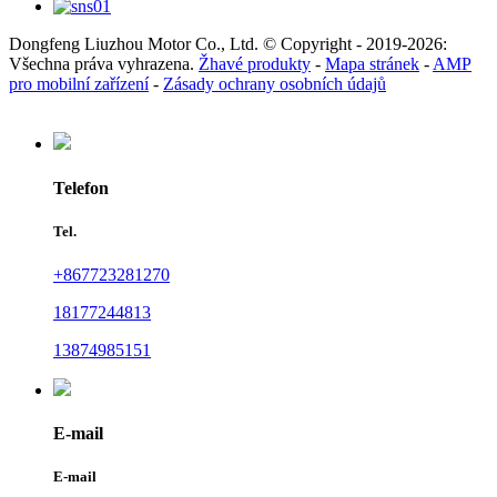
Dongfeng Liuzhou Motor Co., Ltd. © Copyright - 2019-2026:
Všechna práva vyhrazena.
Žhavé produkty
-
Mapa stránek
-
AMP
pro mobilní zařízení
-
Zásady ochrany osobních údajů
Telefon
Tel.
+867723281270
18177244813
13874985151
E-mail
E-mail