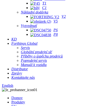
T1
C1
Nákladní dodávka
V2
V5
Vyzvednutí
P6
P8
KD
Forthings Global
Servis
Globální prodejní síť
Příběhy o úspěchu prodejců
Poprodejní servis
Manuál k vozidlu
Distributor
Zprávy
Kontaktujte nás
English
Domov
Produkty