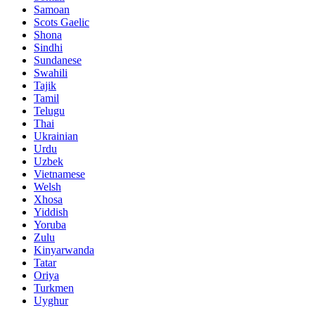
Samoan
Scots Gaelic
Shona
Sindhi
Sundanese
Swahili
Tajik
Tamil
Telugu
Thai
Ukrainian
Urdu
Uzbek
Vietnamese
Welsh
Xhosa
Yiddish
Yoruba
Zulu
Kinyarwanda
Tatar
Oriya
Turkmen
Uyghur